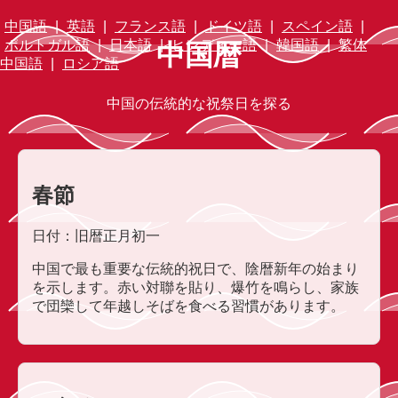
中国語
|
英語
|
フランス語
|
ドイツ語
|
スペイン語
|
ポルトガル語
|
日本語
|
ヒンディー語
|
韓国語
|
繁体
中国暦
中国語
|
ロシア語
中国の伝統的な祝祭日を探る
春節
日付：旧暦正月初一
中国で最も重要な伝統的祝日で、陰暦新年の始まり
を示します。赤い対聯を貼り、爆竹を鳴らし、家族
で団欒して年越しそばを食べる習慣があります。