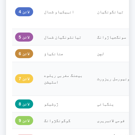
تیانگونگیان
انہیکیاو شمال
لائن 4
سونگجیاژوانگ
تیانٹونگیان شمال
لائن 5
لچن
جنانکیاؤ
لائن 6
بیجنگ مغربی ریلوے
یونیورسل ریزورٹ
لائن 7
اسٹیشن
ینگہائی
ژوشیکو
لائن 8
قومی لائبریری
گوگونگژوانگ
لائن 9