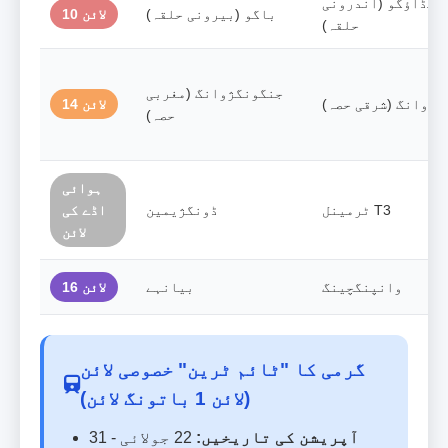
چیڈاؤگو (اندرونی
باگو (بیرونی حلقہ)
لائن 10
حلقہ)
جنگونگژوانگ (مغربی
یژوانگ (شرقی حصہ)
لائن 14
حصہ)
ہوائی
ٹرمینل T3
ڈونگژیمین
اڈے کی
لائن
وانپنگچینگ
بیانہے
لائن 16
گرمی کا "ٹائم ٹرین" خصوصی لائن
(لائن 1 باتونگ لائن)
آپریشن کی تاریخیں:
22 جولائی - 31