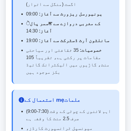
اگست (منگل سے اتوار)
یونیورسل ریزورٹ سے آغاز:
09:00
سمر پالेस کے مغربی دروازے سے
آغاز:
14:30
سانلٹون آرٹ ڈسٹرکٹ سے آغاز:
19:00
خصوصیات:
35 ثقافتی اور سیاحتی
مقامات پر رکتی ہے، تقریباً 105
منٹ، گاڑیوں میں الیکٹرانک گائیڈ
بکز موجود ہیں
استعمال کے mẹعلمات
اہم لائنوں کے چوٹی کے وقت (7:30-9:00)
صرف 2.5 منٹ کا وقفہ ہے
میونسپل ٹرانسپورٹ کارڈز،