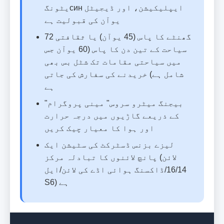
یٹونگсин ایپلیکیشن، اور ڈیجیٹل
یوآن کی قبولیت ہے
72 گھنٹے کا پاس (45 یوآن) یا ثقافتی
سیاحت کے تین دن کا پاس (60 یوآن جس
میں سیاحتی مقامات تک شٹل بس بھی
شامل ہے) خریدنے کی سفارش کی جاتی
ہے
"بیجنگ میٹرو سروس" مینی پروگرام
کے ذریعے گاڑیوں میں درجہ حرارت
اور ہوا کا معیار چیک کریں
لیزے بزنس ڈسٹرکٹ کی سٹیشن ایک
پانچ لائنوں کا تبادلہ مرکز (لائن
16/14/ڈاکسنگ ہوائی اڈے کی لائن/ایل
S6) ہے