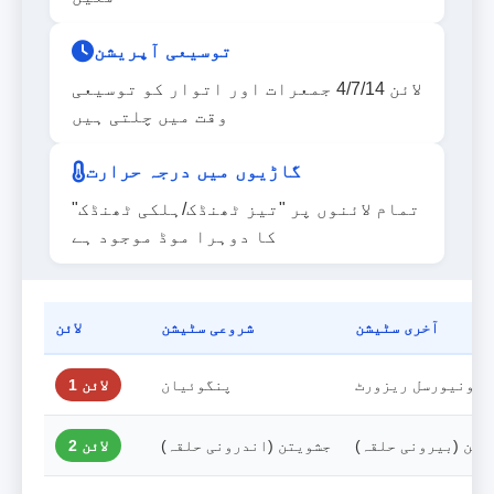
توسیعی آپریشن
لائن 4/7/14 جمعرات اور اتوار کو توسیعی
وقت میں چلتی ہیں
گاڑیوں میں درجہ حرارت
تمام لائنوں پر "تیز ٹھنڈک/ہلکی ٹھنڈک"
کا دوہرا موڈ موجود ہے
آخری سٹیشن
شروعی سٹیشن
لائن
یونیورسل ریزورٹ
پنگوئیان
لائن 1
مین (بیرونی حلقہ)
جشویتن (اندرونی حلقہ)
لائن 2