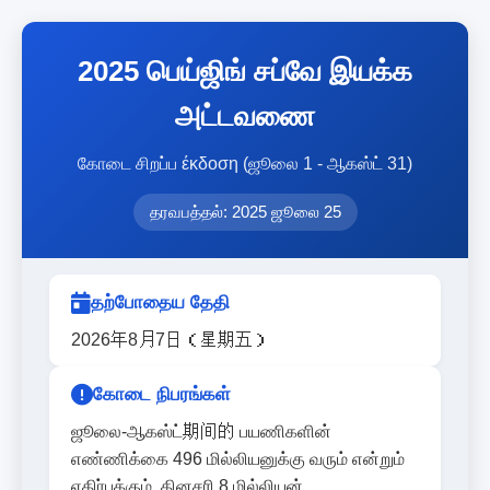
2025 பெய்ஜிங் சப்வே இயக்க
அட்டவணை
கோடை சிறப்ப έκδοση (ஜூலை 1 - ஆகஸ்ட் 31)
தரவபத்தல்: 2025 ஜூலை 25
தற்போதைய தேதி
2026年8月7日（星期五）
கோடை நிபரங்கள்
ஜூலை-ஆகஸ்ட்期间的 பயணிகளின்
எண்ணிக்கை 496 மில்லியனுக்கு வரும் என்றும்
எதிர்பக்கும், தினசரி 8 மில்லியன்