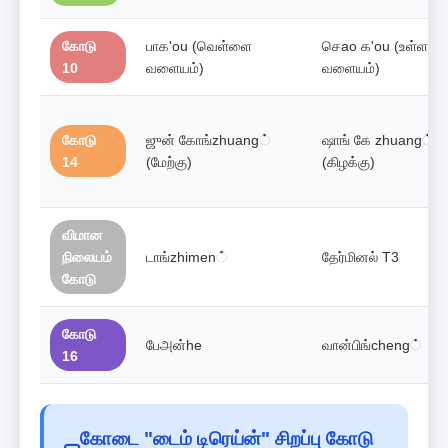
கோடு
பாக'ou (வெள்ளை
செao க'ou (உள்ள
10
வளையம்)
வளையம்)
கோடு
ஜுன் கோங்zhuang்
ஷாங் கே zhuang்
14
(மேற்கு)
(கிழக்கு)
விமான
நிலையம்
டாங்zhimen்
தேர்மினல் T3
கோடு
கோடு
பேஅன்he
வான்பிங்cheng்
16
கோடை "டைம் டிரெய்ன்" சிறப்பு கோடு