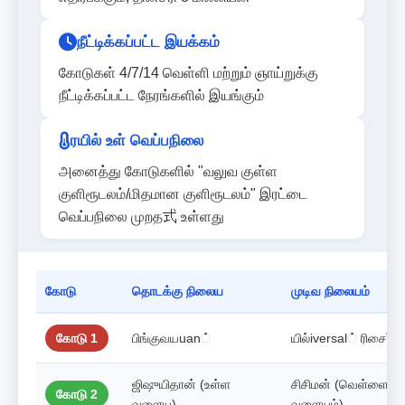
நீட்டிக்கப்பட்ட இயக்கம்
கோடுகள் 4/7/14 வெள்ளி மற்றும் ஞாய்றுக்கு
நீட்டிக்கப்பட்ட நேரங்களில் இயங்கும்
ரயில் உள் வெப்பநிலை
அனைத்து கோடுகளில் "வலுவ குள்ள
குளிரூடலம்/மிதமான குளிரூடலம்" இரட்டை
வெப்பநிலை முறத式 உள்ளது
கோடு
தொடக்கு நிலைய
முடிவ நிலையம்
கோடு 1
பிங்குவயuan்
யில்iversal் ரிசைர்ட்
ஜிஷுயிதான் (உள்ள
சிசிமன் (வெள்ளை
கோடு 2
வளைய)
வளையம்)