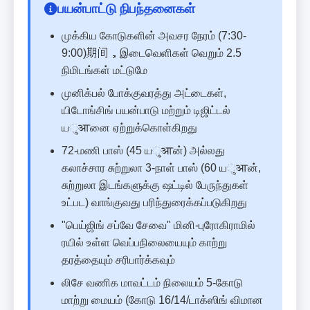
பயன்பாட்டு நிபந்தனைகள்
முக்கிய கோடுகளின் அவசர நேரம் (7:30-
9:00)期间，இடைவெளிகள் வெறும் 2.5
நிமிடங்கள் மட்டுமே
முனிக்பல் போக்குவரத்து அட்டைகள்,
யிடோங்சிங் பயன்பாடு மற்றும் டிஜிட்டல்
யुआனை ஏற்றுக்கொள்கிறது
72-மணி பாஸ் (45 யुआன்) அல்லது
கலாச்சார சுற்றுலா 3-நாள் பாஸ் (60 யुआன்,
சுற்றுலா இடங்களுக்கு ஷட்டில் பேருந்துகள்
உட்பட) வாங்குவது பரிந்துரைக்கப்படுகிறது
"பெய்ஜிங் சப்வே சேவை" மினி-புரோகிராமில்
ரயில் உள்ள வெப்பநிலையையும் காற்று
தரத்தையும் சரிபார்க்கவும்
லிசே வணிக மாவட்டம் நிலையம் 5-கோடு
மாற்று மையம் (கோடு 16/14/டாக்ஸிங் விமான