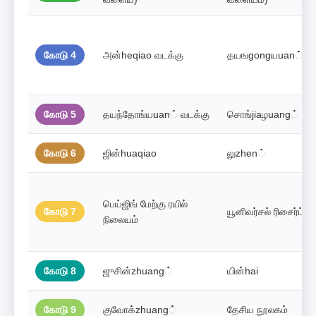
கோடு 4
அன்heqiao வடக்கு
தயஙgongயuan்
கோடு 5
தயந்தோங்யuan் வடக்கு
சொங்jiaழuang்
கோடு 6
ஜின்huaqiao
லுzhen்
பெய்ஜிங் மேற்கு ரயில்
கோடு 7
யூனிவர்சல் ரிசைர்ட்
நிலையம்
கோடு 8
ஜுசின்zhuang்
யின்hai
கோடு 9
குவோக்zhuang்
தேசிய நூலகம்