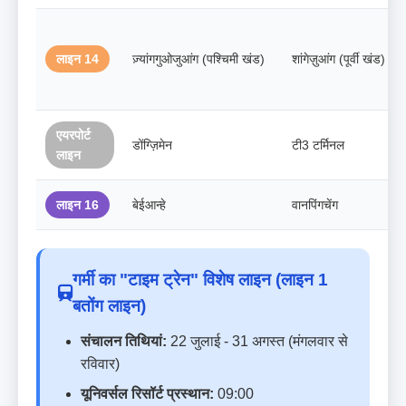
लाइन 14
ज़्यांगगुओजुआंग (पश्चिमी खंड)
शांगेज़ुआंग (पूर्वी खंड)
एयरपोर्ट
डोंग्ज़िमेन
टी3 टर्मिनल
लाइन
लाइन 16
बेईआन्हे
वानपिंगचेंग
गर्मी का "टाइम ट्रेन" विशेष लाइन (लाइन 1
बतोंग लाइन)
संचालन तिथियां:
22 जुलाई - 31 अगस्त (मंगलवार से
रविवार)
यूनिवर्सल रिसॉर्ट प्रस्थान:
09:00