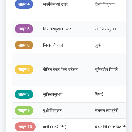
लाइन 4
अन्हेकियाओं उत्तर
तियांगोंगयुआन
लाइन 5
तियांतोंगयुआन उत्तर
सोंगजियाजुआंग
लाइन 6
जिनानकियाओं
लुचेंग
लाइन 7
बीजिंग वेस्ट रेलवे स्टेशन
यूनिवर्सल रिसॉर्ट
लाइन 8
ज़ुक्सिनजुआंग
यिंघाई
लाइन 9
गुओगोंगजुआंग
नेशनल लाइब्रेरी
लाइन 10
बागौ (बाहरी रिंग)
चेदाओगौ (आंतरिक रिंग)