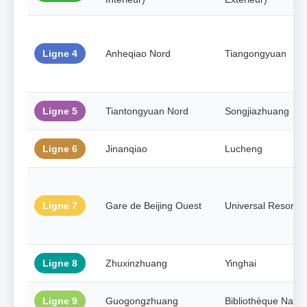
Ligne 4
Anheqiao Nord
Tiangongyuan
Ligne 5
Tiantongyuan Nord
Songjiazhuang
Ligne 6
Jinanqiao
Lucheng
Ligne 7
Gare de Beijing Ouest
Universal Resort
Ligne 8
Zhuxinzhuang
Yinghai
Ligne 9
Guogongzhuang
Bibliothèque Natio